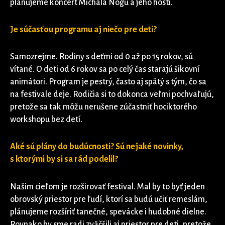
plánujeme koncert Michala Nogu a jeho hostí.
Je súčasťou programu aj niečo pre deti?
Samozrejme. Rodiny s deťmi od 0 až po 15 rokov, sú
vítané. O deti od 6 rokov sa po celý čas starajú šikovní
animátori. Program je pestrý, často aj spätý s tým, čo sa
na festivale deje. Rodičia si to dokonca veľmi pochvaľujú,
pretože sa tak môžu nerušene zúčastniť hociktorého
workshopu bez detí.
Aké sú plány do budúcnosti? Sú nejaké novinky,
s ktorými by si sa rád podelil?
Našim cieľom je rozširovať festival. Mal by to byť jeden
obrovský priestor pre ľudí, ktorí sa budú učiť remeslám,
plánujeme rozšíriť tanečné, spevácke i hudobné dielne.
Rovnako by sme radi zväčšili aj priestor pre deti, pretože