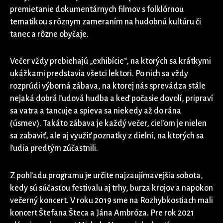
premietanie dokumentárnych filmov s folklórnou
tematikou s rôznym zameraním na hudobnú kultúru či
tanec a rôzne obyčaje.
Večer vždy prebiehajú „exhibície“, na ktorých sa krátkymi
ukážkami predstavia všetci lektori. Po nich sa vždy
rozprúdi výborná zábava, na ktorej nás sprevádza stále
nejaká dobrá ľudová hudba a keď počasie dovolí, pripraví
sa vatra a tancuje a spieva sa niekedy až do rána
(úsmev). Takáto zábava je každý večer, cieľom je nielen
sa zabaviť, ale aj využiť poznatky z dielní, na ktorých sa
ľudia predtým zúčastnili.
Z pohľadu programu je určite najzaujímavejšia sobota,
kedy sú súčasťou festivalu aj trhy, burza krojov a napokon
večerný koncert. V roku 2019 sme na Rozhybkostiach mali
koncert Štefana Šteca a Jána Ambróza. Pre rok 2021