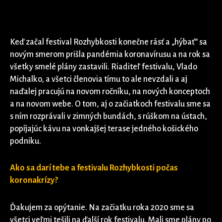
Keď začal festival Rozhybkosti konečne rásť a „hýbať“ sa
novým smerom prišla pandémia koronavírusu a na rok sa
všetky smelé plány zastavili. Riaditeľ festivalu, Vlado
Michalko, a všetci členovia tímu to ale nevzdali a aj
naďalej pracujú na novom ročníku, na nových konceptoch
a na novom webe. O tom, aj o začiatkoch festivalu sme sa
s ním rozprávali v zimných bundách, s rúškom na ústach,
popíjajúc kávu na vonkajšej terase jedného košického
podniku.
Ako sa darí tebe a festivalu Rozhybkosti počas
koronakrízy?
Ďakujem za opýtanie. Na začiatku roka 2020 sme sa
všetci veľmi tešili na ďalší rok festivalu. Mali sme plány po