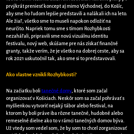
prvýkrát preniesť koncept aj mimo Východnej, do Košíc,
aby sme ho ľudom lepšie predstavili a nalákali ich na leto.
Ale žiaľ, všetko sme to museli napokon odložiť na
neurčito. Napriek tomu sme s tímom Rozhybkosti
nezaháľali, pripravili sme novú vizuálnu identitu
festivalu, nový web, skúšame pre nás získať finančné
granty, takže verím, že je všetko na dobrej ceste, aby sa
rok 2021 uskutočnil tak, ako sme si to predstavovali.
Ako vlastne vznikli Rozhybkosti?
Na začiatku boli
tanečné domy
, ktoré som začal
organizovať v Košiciach. Neskôr som sa začal pohrávať s
myšlienkou vytvoriť nejaký tábor alebo festival, na
ktorom by boli práve iba rôzne tanečné, hudobné alebo
remeselné dielne ako to v rámci tanečných domov býva.
Už vtedy som vedel som, že by som to chcel zorganizovať