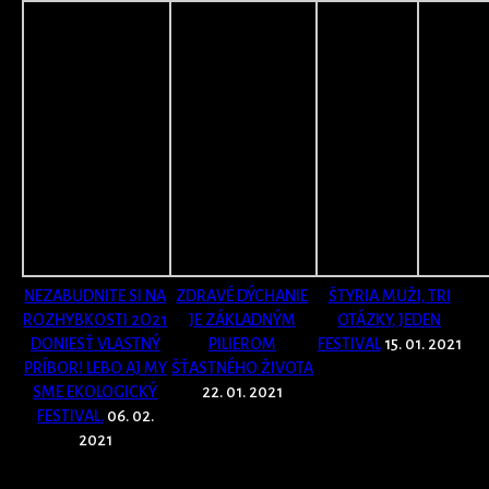
NEZABUDNITE SI NA
ZDRAVÉ DÝCHANIE
ŠTYRIA MUŽI, TRI
ROZHYBKOSTI 2O21
JE ZÁKLADNÝM
OTÁZKY, JEDEN
DONIESŤ VLASTNÝ
PILIEROM
FESTIVAL
15. 01. 2021
PRÍBOR! LEBO AJ MY
ŠŤASTNÉHO ŽIVOTA
SME EKOLOGICKÝ
22. 01. 2021
FESTIVAL.
06. 02.
2021