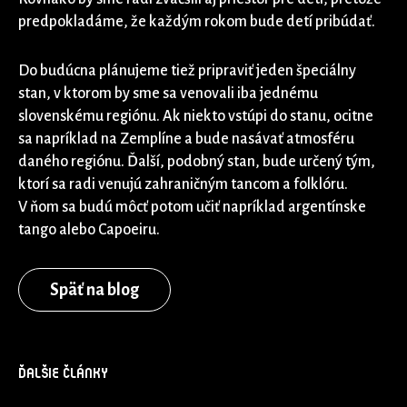
predpokladáme, že každým rokom bude detí pribúdať.
Do budúcna plánujeme tiež pripraviť jeden špeciálny
stan, v ktorom by sme sa venovali iba jednému
slovenskému regiónu. Ak niekto vstúpi do stanu, ocitne
sa napríklad na Zemplíne a bude nasávať atmosféru
daného regiónu. Ďalší, podobný stan, bude určený tým,
ktorí sa radi venujú zahraničným tancom a folklóru.
V ňom sa budú môcť potom učiť napríklad argentínske
tango alebo Capoeiru.
Späť na blog
ĎALŠIE ČLÁNKY