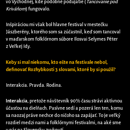
vo Východnej, kde podobné podujatie (
Tancovanie pod
Kriváňom
) fungovalo.
Inšpiráciou mi však bol hlavne festival v mestečku
Jászberény, ktorého som sa zúčastnil, keď som tancoval
v maďarskom folklórnom súbore Ilosvai Selymes Péter
z Veľkej Idy.
Keby si mal niekomu, kto ešte na festivale nebol,
definovať Rozhybkosti 3 slovami, ktoré by si použil?
Interakcia. Pravda. Rodina.
Interakcia
, pretože návštevník 90% času strávi aktívnou
účasťou na dielňach. Pasívne sedí a pozerá len ten, komu
sa naozaj práve nechce do ničoho sa zapájať. To je veľký
rozdiel medzi nami a folklórnymi festivalmi, na aké sme