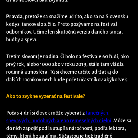
u nás na Slovensku zvyknutí.
Pravda
, pretože sa snažíme učiť to, ako sa na Slovensku
kedysi tancovalo a žilo. Preto pozývame na festival
odborníkov. Učíme len skutočnú verziu daného tanca,
hudby a spevu.
Tretím slovom je
rodina
. Či bolo na festivale 60 ľudí, ako
prvý rok, alebo 1000 ako v roku 2019, stále tam vládla
rodinná atmosféra. Tú si chceme určite udržať aj do
ďalších ročníkov nech bude počet účastníkov akýkoľvek.
Ako to zvykne vyzerať na festivale?
Počas 4 dní si človek môže vyberať z
tanečných,
spevavých, hudobných alebo remeselných dielní
. Môže sa
do nich zapojiť podľa stupňa náročnosti, podľa lektora,
témy, ktorá ho zaujíma. Súčasťou je tiež tradičné