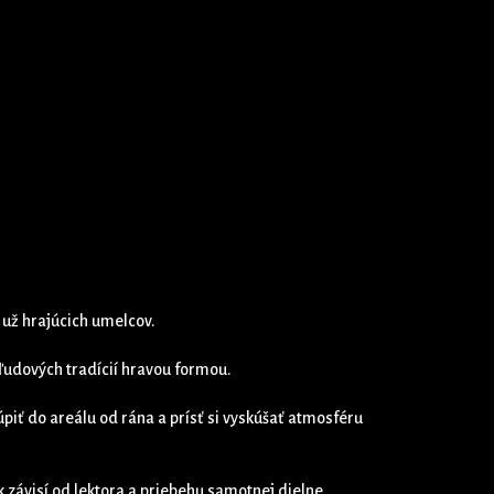
 už hrajúcich umelcov.
 ľudových tradícií hravou formou.
piť do areálu od rána a prísť si vyskúšať atmosféru
k závisí od lektora a priebehu samotnej dielne.