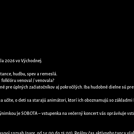
júla 2026 vo Východnej.
tance, hudbu, spev a remeslá.
 folklóru venoval / venovala?
né pre úplných začiatočníkov aj pokročilých. Iba hudobné dielne sú pre
sa učíte, o deti sa starajú animátori, ktorí ich oboznamujú so základmi
 Výnimkou je SOBOTA – vstupenka na večerný koncert vás oprávňuje vstú
asový rozsah (napr. od 14:00 do 15:00). Reálny čas aktívneho tanca vša