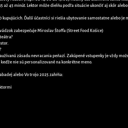
35 až 45 minút. Lektor môže dielňu podľa situácie ukončiť aj skôr ale
 kupujúcich. Ďalší účastníci si riešia ubytovanie samostatne alebo je 
evádzok zabezpečuje Miroslav Štoffa (Street Food Košice)
teátra?
stor.
?
aužívanú zásadu nevracania peňazí. Zakúpené vstupenky je vždy možné
, keďže nie sú personalizované na konkrétne meno.
abadej alebo Vo trojo 2025 zahŕňa:
ektormi