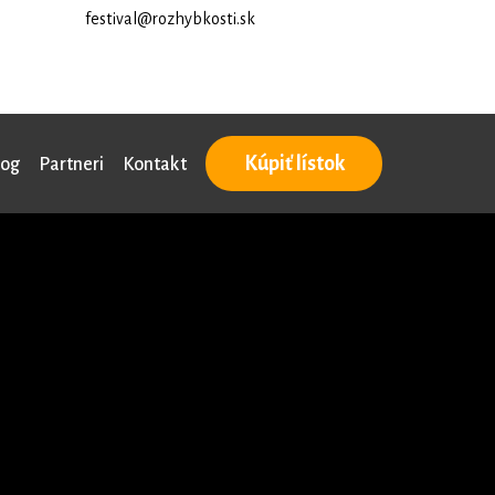
festival@rozhybkosti.sk
Kúpiť lístok
log
Partneri
Kontakt