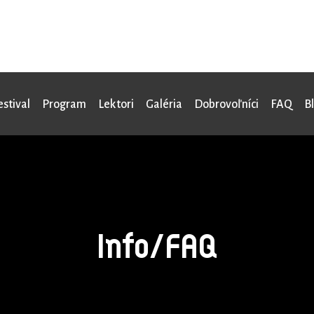
estival
Program
Lektori
Galéria
Dobrovoľníci
FAQ
B
Info/FAQ