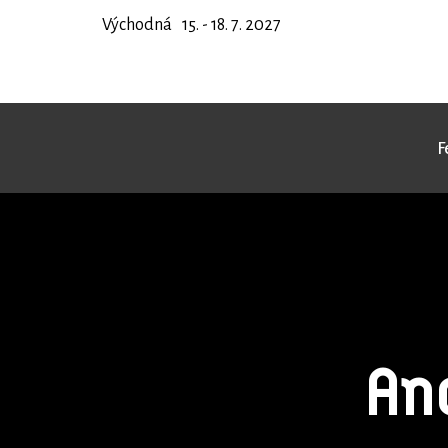
Východná
15. - 18. 7. 2027
F
An