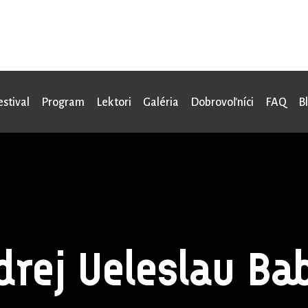
estival
Program
Lektori
Galéria
Dobrovoľníci
FAQ
B
drej Veleslav Bab