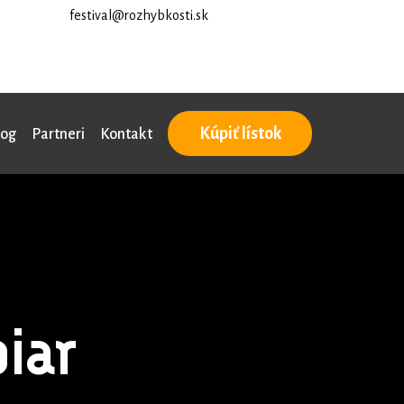
festival@rozhybkosti.sk
Kúpiť lístok
log
Partneri
Kontakt
iar